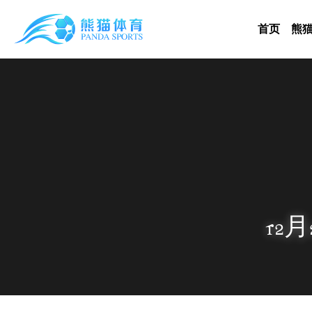
首页
熊
12