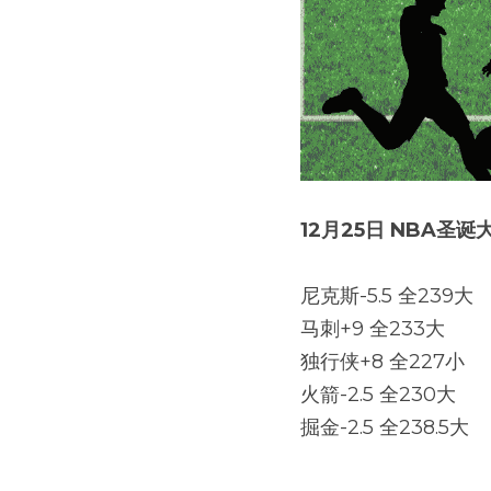
12月25日 NBA圣诞
尼克斯-5.5 全239大
马刺+9 全233大
独行侠+8 全227小
火箭-2.5 全230大
掘金-2.5 全238.5大