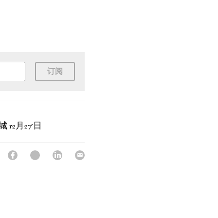
订阅
 12月27日