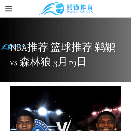
首页
熊猫体育
NBA推荐 篮球推荐 鹈鹕 
最新消息
vs 森林狼 3月19日
世界杯比分
赛事推荐
最新活动
关于熊猫体育
合作平台
熊猫体育2026世界杯
J9娱乐
app下载