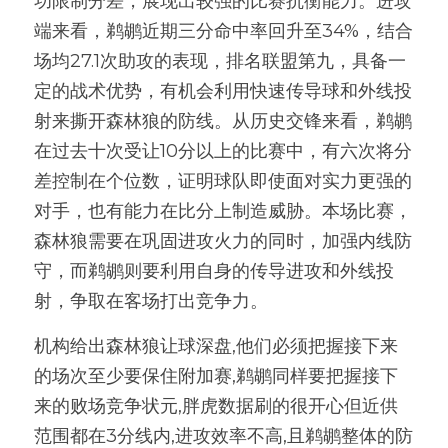
功限制分差，展现出较强的比赛抗衡能力。进攻
端来看，鹈鹕近期三分命中率回升至34%，结合
场均27.1次助攻的表现，排名联盟第九，具备一
定的战术优势，有机会利用快速传导球和外线投
射来撕开森林狼的防线。从历史交锋来看，鹈鹕
在过去十次受让10分以上的比赛中，有六次将分
差控制在个位数，证明球队即使面对实力更强的
对手，也有能力在比分上制造威胁。本场比赛，
森林狼需要在巩固进攻火力的同时，加强内线防
守，而鹈鹕则要利用自身的传导进攻和外线投
射，争取在客场打出竞争力。
机构给出森林狼让球深盘,他们必须把握接下来
的场次至少要保住附加赛,鹈鹕同样要把握接下
来的败场竞争状元,胖虎数据刷的很开心但近供
范围都在3分线内,进攻效率不高,且鹈鹕整体的防