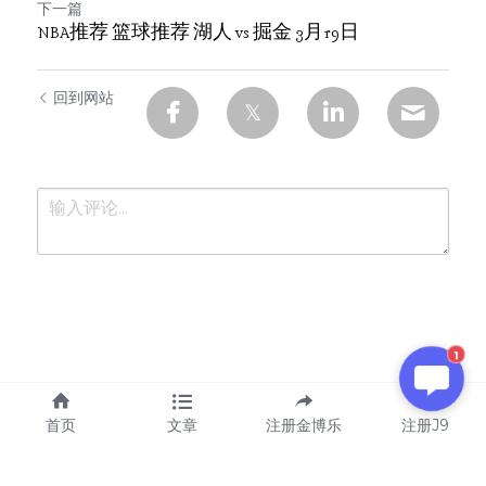
下一篇
NBA推荐 篮球推荐 湖人 vs 掘金 3月19日
回到网站
1
提交
取消
首页
文章
注册金博乐
注册J9