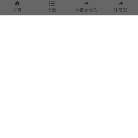
首页
文章
注册金博乐
注册J9
© 2018-2024 PANDA_SPORTS 
版权所有
体育产品
app下载
最新消息
关于我们
DB GAMING 多寶游戏 ALL RIGHTS RESERVED