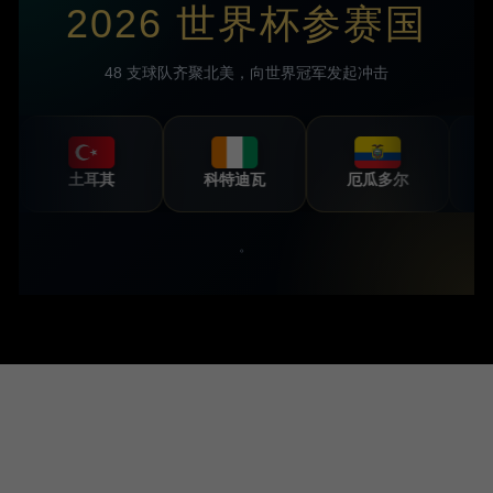
2026 世界杯参赛国
48 支球队齐聚北美，向世界冠军发起冲击
澳大利亚
土耳其
科特迪瓦
厄瓜多尔
。