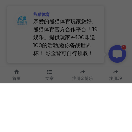
熊猫体育
亲爱的熊猫体育玩家您好,
熊猫体育官方合作平台「J9
娱乐」提供玩家冲100即送
100的活动,邀你备战世界
1
杯！ 彩金皆可自行领取！
首页
文章
注册金博乐
注册J9
© 2018-2024 PANDA_SPORTS 
版权所有